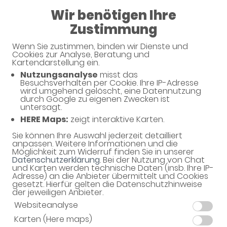
Wir benötigen Ihre
Geschlossen
Zustimmung
Schanzen-Apotheke
Wenn Sie zustimmen, binden wir Dienste und
Cookies zur Analyse, Beratung und
Kartendarstellung ein.
Nutzungsanalyse
misst das
Besuchsverhalten per Cookie. Ihre IP-Adresse
wird umgehend gelöscht, eine Datennutzung
durch Google zu eigenen Zwecken ist
untersagt.
HERE Maps:
zeigt interaktive Karten.
Sie können Ihre Auswahl jederzeit detailliert
Willkommen in Ihrer Apotheke
anpassen. Weitere Informationen und die
Möglichkeit zum Widerruf finden Sie in unserer
Ihre Gesundheitsberatung vor Ort
Datenschutzerklärung
. Bei der Nutzung von Chat
und Karten werden technische Daten (insb. Ihre IP-
Adresse) an die Anbieter übermittelt und Cookies
gesetzt. Hierfür gelten die Datenschutzhinweise
der jeweiligen Anbieter.
Websiteanalyse
Karten (Here maps)
Unverbindliche Reservierung